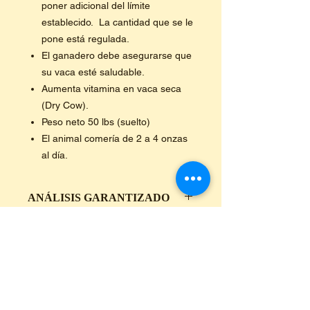
poner adicional del límite
establecido. La cantidad que se le
pone está regulada.
El ganadero debe asegurarse que
su vaca esté saludable.
Aumenta vitamina en vaca seca
(Dry Cow).
Peso neto 50 lbs (suelto)
El animal comería de 2 a 4 onzas
al día.
ANÁLISIS GARANTIZADO
3328G GABSO INC.
POLÍTICA DE REEMBOLSOS
EL GIGANTE PICOROSO
Y CAMBIOS
Fortificado con IntelliBond
Tecnología Avanzada de Trazos
Reembolsos
INFORMACIÓN DE ENVÍO
Minerales
No se hacen reembolsos sobre ningún
CON AJO PARA ESPANTAR
artículo.